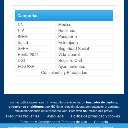
Categorías
DNI
Médico
ITV
Hacienda
INEM
Pasaporte
Salud
Extranjería
SEPE
Seguridad Social
Renta 2021
Vida laboral
DGT
Registro Civil
FOGASA
Ayuntamientos
Consulados y Embajadas
contacto@cita-previa.es
| www.cita-previa.es es un
buscador de centros,
que
tiene relación alguna con cualquier organismo
direcciones y teléfonos
NO
oficial mencionado en la presente web. Esta web
ofrece cita previa.
NO
·
·
·
Preguntas frecuentes
Aviso legal
Política de privacidad y cookies
·
Términos y Condiciones y Términos de Uso
Contacto
Esta web utiliza cookies para proporcionar un mejor servicio y experiencia de navegación. Al navegar