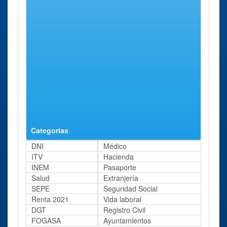
Castilla León
Cataluña
Ceuta y Melilla
Extremadura
Galicia
Baleares
La Rioja
Comunidad de Madrid
Murcia
Navarra
País Vasco
Comunidad Valenciana
Categorías
DNI
Médico
ITV
Hacienda
INEM
Pasaporte
Salud
Extranjería
SEPE
Seguridad Social
Renta 2021
Vida laboral
DGT
Registro Civil
FOGASA
Ayuntamientos