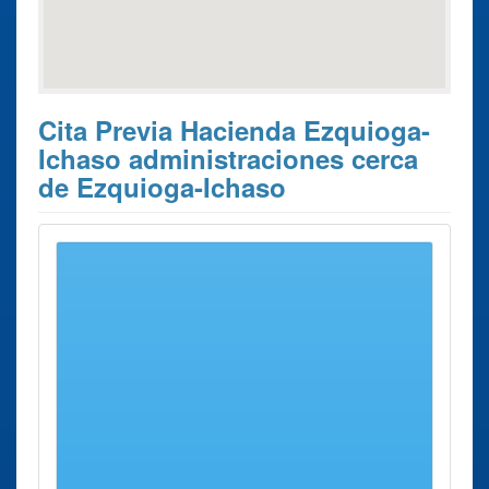
Cita Previa Hacienda Ezquioga-
Ichaso administraciones cerca
de Ezquioga-Ichaso
Estos son los 10 resultados de búsqueda más cercanos de
administraciones donde poder solicitar su
Cita Previa
Hacienda Ezquioga-Ichaso
.
Cita Previa
Ciudad
Dirección
Distancia
Hacienda
Delegación
San
Calle
35 Kms
Gipuzkoa
Sebastián
Okendo, 20.
aprox.
Delegación
Vitoria -
Calle
42 Kms
Araba/álava
Gasteiz
Olaguibel, 7.
aprox.