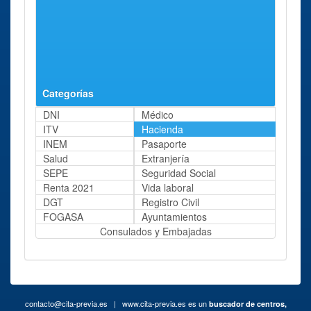
Miranda de Ebro
de Ebro
Concepción
aprox.
Arenal, 46.
Administración
Haro
Calle
73 Kms
Haro
Castilla S/n
aprox.
Categorías
DNI
Médico
ITV
Hacienda
INEM
Pasaporte
Salud
Extranjería
SEPE
Seguridad Social
Renta 2021
Vida laboral
DGT
Registro Civil
FOGASA
Ayuntamientos
Consulados y Embajadas
contacto@cita-previa.es
| www.cita-previa.es es un
buscador de centros,