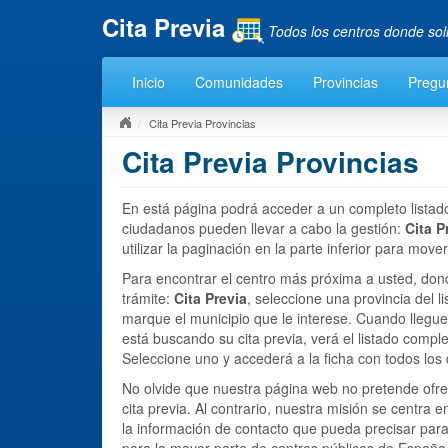
Cita Previa
Todos los centros donde sol
Inicio
Comunidades
Provincias
Pregu
Cita Previa Provincias
Cita Previa Provincias
En está página podrá acceder a un completo listado
ciudadanos pueden llevar a cabo la gestión:
Cita P
utilizar la paginación en la parte inferior para movers
Para encontrar el centro más próxima a usted, don
trámite:
Cita Previa
, seleccione una provincia del l
marque el municipio que le interese. Cuando llegue
está buscando su cita previa, verá el listado compl
Seleccione uno y accederá a la ficha con todos los 
No olvide que nuestra página web no pretende ofre
cita previa. Al contrario, nuestra misión se centra e
la información de contacto que pueda precisar para s
para la mayor parte de centros públicos de España