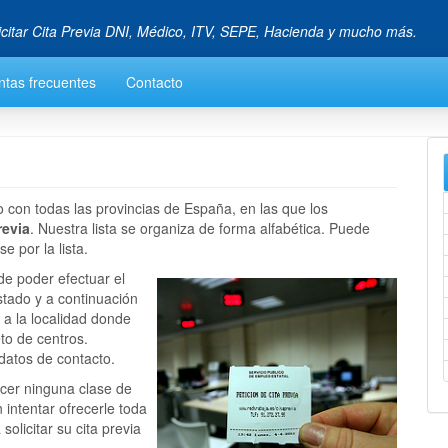
icitar Cita Previa DNI, Médico, ITV, SEPE, Hacienda y mucho más.
ntas frecuentes
Contacto
 con todas las provincias de España, en las que los
revia
. Nuestra lista se organiza de forma alfabética. Puede
e por la lista.
de poder efectuar el
istado y a continuación
 a la localidad donde
eto de centros.
datos de contacto.
cer ninguna clase de
n intentar ofrecerle toda
olicitar su cita previa
.