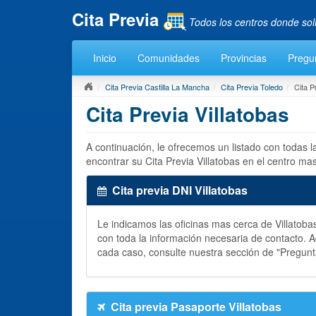
Cita Previa
Todos los centros donde sol
Inicio
Comunidades
Provincias
Pregu
Cita Previa Castilla La Mancha
Cita Previa Toledo
Cita P
Cita Previa Villatobas
A continuación, le ofrecemos un listado con todas l
encontrar su Cita Previa Villatobas en el centro ma
Cita previa DNI Villatobas
Le indicamos las oficinas mas cerca de Villatob
con toda la información necesaria de contacto.
cada caso, consulte nuestra sección de "Pregun
Cita previa Pasaporte Villatobas