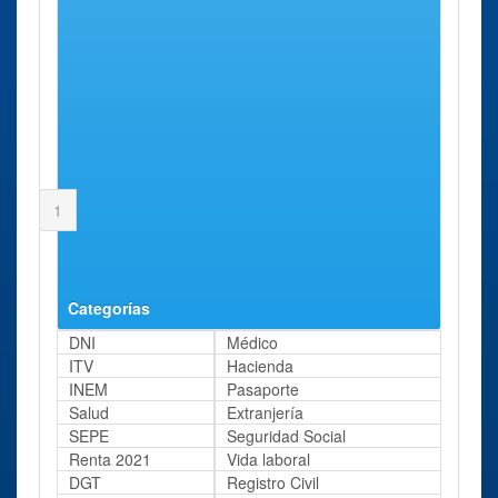
Badolatosa
Benacazón
Bollullos de la Mitación
Bormujos
Brenes
Burguillos
Camas
Cañada Rosal
1
2
3
4
5
Siguiente
Última
Página 1 de 5
Categorías
DNI
Médico
ITV
Hacienda
INEM
Pasaporte
Salud
Extranjería
SEPE
Seguridad Social
Renta 2021
Vida laboral
DGT
Registro Civil