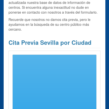
actualizada nuestra base de datos de información de
centros. Si encuentra alguna inexactitud no dude en
ponerse en contacto con nosotros a través del formulario.
Recuerde que nosotros no damos cita previa, pero le
ayudamos en la búsqueda de su centro público más
cercano.
Cita Previa Sevilla por Ciudad
Aguadulce
Alanís
Albaida del Aljarafe
Alcalá de Guadaira
Alcalá del Río
Alcolea del Río
Algámitas
Almadén de la Plata
Almensilla
Arahal
Aznalcázar
Aznalcóllar