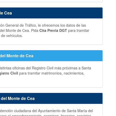
de Cea
ción General de Tráfico, le ofrecemos los datos de las
a del Monte de Cea. Pida
Cita Previa DGT
para tramitar
 de vehículos.
a del Monte de Cea
stintas oficinas del Registro Civil más próximas a Santa
istro Civil
para tramitar matrimonios, nacimientos,
 del Monte de Cea
y atención ciudadana del Ayuntamiento de Santa María del
ara el empadronamiento, permisos, licencias, servicios