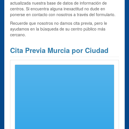
actualizada nuestra base de datos de información de
centros. Si encuentra alguna inexactitud no dude en
ponerse en contacto con nosotros a través del formulario.
Recuerde que nosotros no damos cita previa, pero le
ayudamos en la búsqueda de su centro público más
cercano.
Cita Previa Murcia por Ciudad
Fortuna
Fuente Álamo de Murcia
Jumilla
La Manga del Mar Menor
La Unión
Las Torres de Cotillas
Librilla
Lorca
Lorquí
Los Alcázares
Mazarrón
Molina de Segura