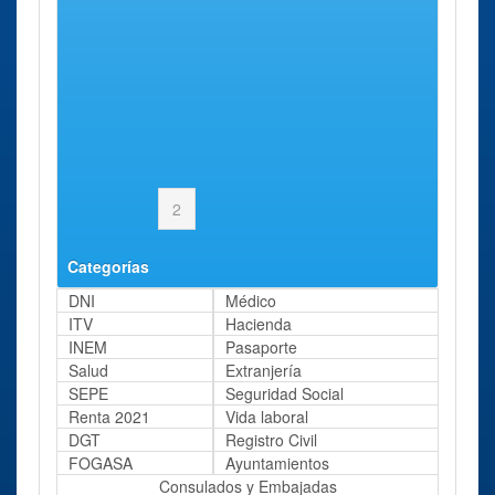
Moratalla
Mula
Murcia
Ojos
Puerto Lumbreras
Ricote
San Javier
San Pedro del Pinatar
Página 2 de 2
Anterior
1
2
Categorías
DNI
Médico
ITV
Hacienda
INEM
Pasaporte
Salud
Extranjería
SEPE
Seguridad Social
Renta 2021
Vida laboral
DGT
Registro Civil
FOGASA
Ayuntamientos
Consulados y Embajadas