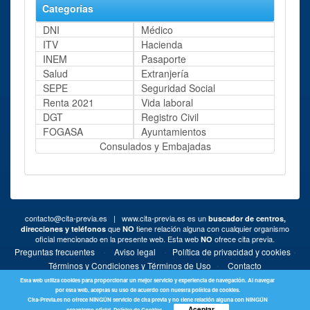
Categorías
DNI
Médico
ITV
Hacienda
INEM
Pasaporte
Salud
Extranjería
SEPE
Seguridad Social
Renta 2021
Vida laboral
DGT
Registro Civil
FOGASA
Ayuntamientos
Consulados y Embajadas
contacto@cita-previa.es
| www.cita-previa.es es un
buscador de centros,
que
tiene relación alguna con cualquier organismo
direcciones y teléfonos
NO
oficial mencionado en la presente web. Esta web
ofrece cita previa.
NO
·
·
·
Preguntas frecuentes
Aviso legal
Política de privacidad y cookies
·
Términos y Condiciones y Términos de Uso
Contacto
Esta web utiliza cookies para proporcionar un mejor servicio y experiencia de navegación. Al navegar
por esta web, aceptas su uso de acuerdo con nuestra política de cookies.
Cita-Previa.es no ofrece NINGÚN servicio de cita previa y no tiene relación alguna con NINGÚN
Aceptar
organismo oficial.
Política de Cookies