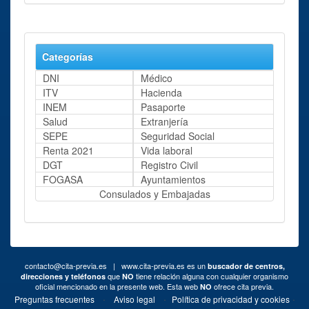
Categorías
DNI
Médico
ITV
Hacienda
INEM
Pasaporte
Salud
Extranjería
SEPE
Seguridad Social
Renta 2021
Vida laboral
DGT
Registro Civil
FOGASA
Ayuntamientos
Consulados y Embajadas
contacto@cita-previa.es
| www.cita-previa.es es un
buscador de centros,
que
tiene relación alguna con cualquier organismo
direcciones y teléfonos
NO
oficial mencionado en la presente web. Esta web
ofrece cita previa.
NO
·
·
·
Preguntas frecuentes
Aviso legal
Política de privacidad y cookies