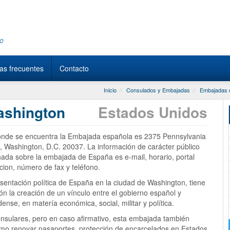
do
as frecuentes
Contacto
Inicio
Consulados y Embajadas
Embajadas d
ashington
Estados Unidos
donde se encuentra la Embajada española es 2375 Pennsylvania
, Washington, D.C. 20037. La información de carácter público
ada sobre la embajada de España es e-mail, horario, portal
cion, número de fax y teléfono.
sentación política de España en la ciudad de Washington, tiene
n la creación de un vínculo entre el gobierno español y
ense, en matería económica, social, militar y política.
sulares, pero en caso afirmativo, esta embajada también
 como renovar pasaportes, protección de encarcelados en Estados