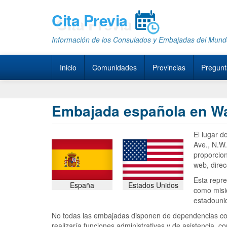
Cita Previa
Información de los Consulados y Embajadas del Mun
Inicio
Comunidades
Provincias
Pregunt
Embajada española en W
El lugar 
Ave., N.W.
proporcion
web, direc
Esta repre
España
Estados Unidos
como misió
estadounid
No todas las embajadas disponen de dependencias con
realizaría funciones administrativas y de asistencia,