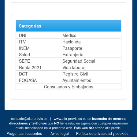
Categorías
DNI
Médico
ITV
Hacienda
INEM
Pasaporte
Salud
Extranjería
SEPE
Seguridad Social
Renta 2021
Vida laboral
DGT
Registro Civil
FOGASA
Ayuntamientos
Consulados y Embajadas
contacto@cita-previa.es
| www.cita-previa.es es un
buscador de centros,
que
tiene relación alguna con cualquier organismo
direcciones y teléfonos
NO
oficial mencionado en la presente web. Esta web
ofrece cita previa.
NO
·
·
·
Preguntas frecuentes
Aviso legal
Política de privacidad y cookies