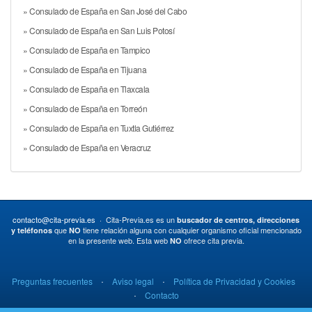
» Consulado de España en San José del Cabo
» Consulado de España en San Luis Potosí
» Consulado de España en Tampico
» Consulado de España en Tijuana
» Consulado de España en Tlaxcala
» Consulado de España en Torreón
» Consulado de España en Tuxtla Gutiérrez
» Consulado de España en Veracruz
contacto@cita-previa.es
· Cita-Previa.es es un
buscador de centros, direcciones
que
tiene relación alguna con cualquier organismo oficial mencionado
y teléfonos
NO
en la presente web. Esta web
ofrece cita previa.
NO
·
·
Preguntas frecuentes
Aviso legal
Política de Privacidad y Cookies
·
Contacto