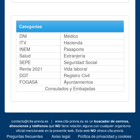
Categorías
DNI
Médico
ITV
Hacienda
INEM
Pasaporte
Salud
Extranjería
SEPE
Seguridad Social
Renta 2021
Vida laboral
DGT
Registro Civil
FOGASA
Ayuntamientos
Consulados y Embajadas
contacto@cita-previa.es
| www.cita-previa.es es un
buscador de centros,
que
tiene relación alguna con cualquier organismo
direcciones y teléfonos
NO
oficial mencionado en la presente web. Esta web
ofrece cita previa.
NO
·
·
·
Preguntas frecuentes
Aviso legal
Política de privacidad y cookies