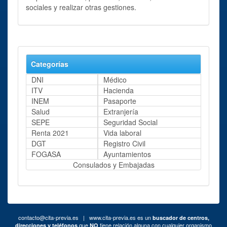
sociales y realizar otras gestiones.
Categorías
DNI
Médico
ITV
Hacienda
INEM
Pasaporte
Salud
Extranjería
SEPE
Seguridad Social
Renta 2021
Vida laboral
DGT
Registro Civil
FOGASA
Ayuntamientos
Consulados y Embajadas
contacto@cita-previa.es
| www.cita-previa.es es un
buscador de centros,
que
tiene relación alguna con cualquier organismo
direcciones y teléfonos
NO