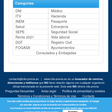
Categorías
DNI
Médico
ITV
Hacienda
INEM
Pasaporte
Salud
Extranjería
SEPE
Seguridad Social
Renta 2021
Vida laboral
DGT
Registro Civil
FOGASA
Ayuntamientos
Consulados y Embajadas
contacto@cita-previa.es
| www.cita-previa.es es un
buscador de centros,
que
tiene relación alguna con cualquier organismo
direcciones y teléfonos
NO
oficial mencionado en la presente web. Esta web
ofrece cita previa.
NO
·
·
·
Preguntas frecuentes
Aviso legal
Política de privacidad y cookies
·
Términos y Condiciones y Términos de Uso
Contacto
Esta web utiliza cookies para proporcionar un mejor servicio y experiencia de navegación. Al navegar
por esta web, aceptas su uso de acuerdo con nuestra política de cookies.
Cita-Previa.es no ofrece NINGÚN servicio de cita previa y no tiene relación alguna con NINGÚN
Aceptar
organismo oficial.
Política de Cookies