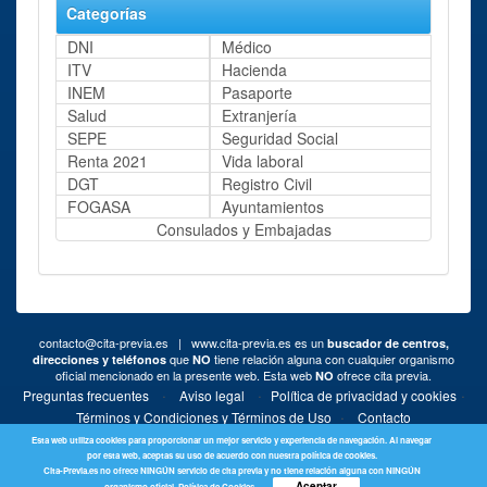
Categorías
DNI
Médico
ITV
Hacienda
INEM
Pasaporte
Salud
Extranjería
SEPE
Seguridad Social
Renta 2021
Vida laboral
DGT
Registro Civil
FOGASA
Ayuntamientos
Consulados y Embajadas
contacto@cita-previa.es
| www.cita-previa.es es un
buscador de centros,
que
tiene relación alguna con cualquier organismo
direcciones y teléfonos
NO
oficial mencionado en la presente web. Esta web
ofrece cita previa.
NO
·
·
·
Preguntas frecuentes
Aviso legal
Política de privacidad y cookies
·
Términos y Condiciones y Términos de Uso
Contacto
Esta web utiliza cookies para proporcionar un mejor servicio y experiencia de navegación. Al navegar
por esta web, aceptas su uso de acuerdo con nuestra política de cookies.
Cita-Previa.es no ofrece NINGÚN servicio de cita previa y no tiene relación alguna con NINGÚN
Aceptar
organismo oficial.
Política de Cookies