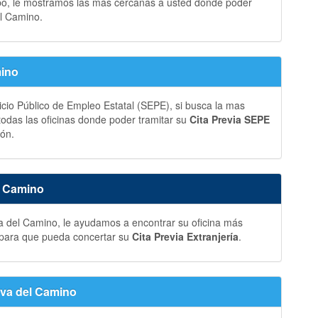
bo, le mostramos las más cercanas a usted donde poder
l Camino.
mino
vicio Público de Empleo Estatal (SEPE), si busca la mas
 todas las oficinas donde poder tramitar su
Cita Previa SEPE
ión.
l Camino
a del Camino, le ayudamos a encontrar su oficina más
o para que pueda concertar su
Cita Previa Extranjería
.
eva del Camino