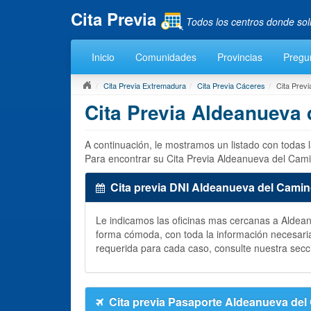
Cita Previa
Todos los centros donde sol
Inicio
Comunidades
Provincias
Pregu
Cita Previa Extremadura
Cita Previa Cáceres
Cita Prev
Cita Previa Aldeanueva
A continuación, le mostramos un listado con todas
Para encontrar su Cita Previa Aldeanueva del Cami
Cita previa DNI Aldeanueva del Cami
Le indicamos las oficinas mas cercanas a Alde
forma cómoda, con toda la información necesari
requerida para cada caso, consulte nuestra secc
Cita previa Pasaporte Aldeanueva de