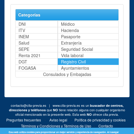
Categorías
DNI
Médico
ITV
Hacienda
INEM
Pasaporte
Salud
Extranjería
SEPE
Seguridad Social
Renta 2021
Vida laboral
DGT
Registro Civil
FOGASA
Ayuntamientos
Consulados y Embajadas
contacto@cita-previa.es
| www.cita-previa.es es un
buscador de centros,
que
tiene relación alguna con cualquier organismo
direcciones y teléfonos
NO
oficial mencionado en la presente web. Esta web
ofrece cita previa.
NO
·
·
·
Preguntas frecuentes
Aviso legal
Política de privacidad y cookies
·
Términos y Condiciones y Términos de Uso
Contacto
Esta web utiliza cookies para proporcionar un mejor servicio y experiencia de navegación. Al navegar