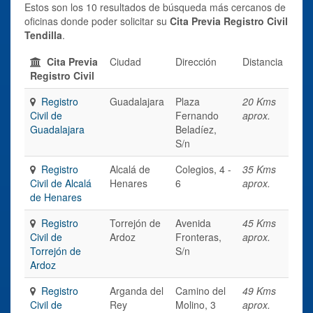
Estos son los 10 resultados de búsqueda más cercanos de
oficinas donde poder solicitar su
Cita Previa Registro Civil
Tendilla
.
Cita Previa
Ciudad
Dirección
Distancia
Registro Civil
Registro
Guadalajara
Plaza
20 Kms
Civil de
Fernando
aprox.
Guadalajara
Beladíez,
S/n
Registro
Alcalá de
Colegios, 4 -
35 Kms
Civil de Alcalá
Henares
6
aprox.
de Henares
Registro
Torrejón de
Avenida
45 Kms
Civil de
Ardoz
Fronteras,
aprox.
Torrejón de
S/n
Ardoz
Registro
Arganda del
Camino del
49 Kms
Civil de
Rey
Molino, 3
aprox.