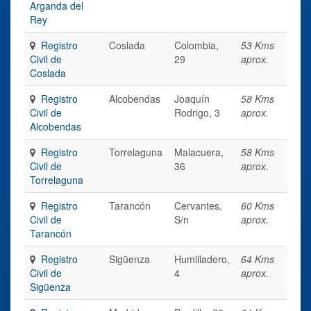
Arganda del
Rey
Registro
Coslada
Colombia,
53 Kms
Civil de
29
aprox.
Coslada
Registro
Alcobendas
Joaquín
58 Kms
Civil de
Rodrigo, 3
aprox.
Alcobendas
Registro
Torrelaguna
Malacuera,
58 Kms
Civil de
36
aprox.
Torrelaguna
Registro
Tarancón
Cervantes,
60 Kms
Civil de
S/n
aprox.
Tarancón
Registro
Sigüenza
Humilladero,
64 Kms
Civil de
4
aprox.
Sigüenza