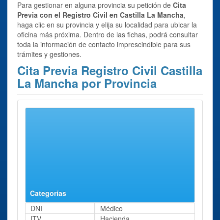
Para gestionar en alguna provincia su petición de
Cita
Previa con el Registro Civil en Castilla La Mancha
,
haga clic en su provincia y elija su localidad para ubicar la
oficina más próxima. Dentro de las fichas, podrá consultar
toda la información de contacto imprescindible para sus
trámites y gestiones.
Cita Previa Registro Civil Castilla
La Mancha por Provincia
Se han encontrado 5 resultados para el trámite:
Cita
Previa Registro Civil
en Castilla La Mancha.
Albacete
Ciudad Real
Cuenca
Guadalajara
Toledo
Categorías
DNI
Médico
ITV
Hacienda