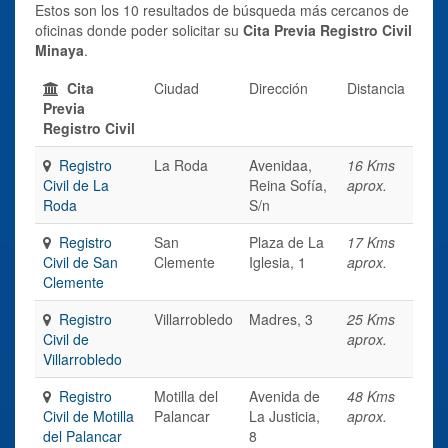
Estos son los 10 resultados de búsqueda más cercanos de
oficinas donde poder solicitar su
Cita Previa Registro Civil
Minaya
.
Cita
Ciudad
Dirección
Distancia
Previa
Registro Civil
Registro
La Roda
Avenidaa,
16 Kms
Civil de La
Reina Sofía,
aprox.
Roda
S/n
Registro
San
Plaza de La
17 Kms
Civil de San
Clemente
Iglesia, 1
aprox.
Clemente
Registro
Villarrobledo
Madres, 3
25 Kms
Civil de
aprox.
Villarrobledo
Registro
Motilla del
Avenida de
48 Kms
Civil de Motilla
Palancar
La Justicia,
aprox.
del Palancar
8