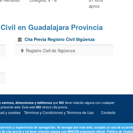
aprox.
 Civil en Guadalajara Provincia
Cita Previa Registro Civil Sigüenza
Registro Civil de Sigüenza
que
tiene relación alguna con cualquier
 centros, direcciones y teléfonos
NO
a presente web. Esta web
ofrece cita previa.
NO
·
·
dad y cookies
Términos y Condiciones y Términos de Uso
Contacto
 servicio y experiencia de navegación. Al navegar por esta web, aceptas su uso de acuerdo
 de cita previa y no tiene relación alguna con NINGÚN organismo oficial.
Política de Cooki