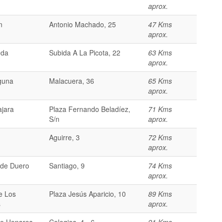
aprox.
n
Antonio Machado, 25
47 Kms
aprox.
eda
Subida A La Picota, 22
63 Kms
aprox.
guna
Malacuera, 36
65 Kms
aprox.
jara
Plaza Fernando Beladíez,
71 Kms
S/n
aprox.
Aguirre, 3
72 Kms
aprox.
 de Duero
Santiago, 9
74 Kms
aprox.
e Los
Plaza Jesús Aparicio, 10
89 Kms
s
aprox.
de Henares
Colegios, 4 - 6
91 Kms