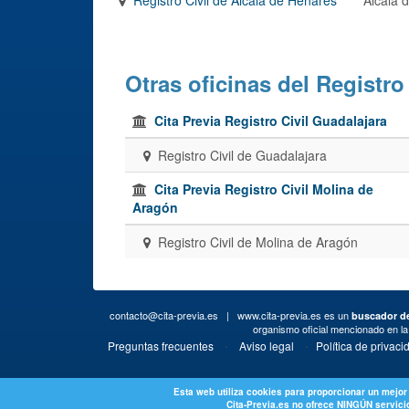
Otras oficinas del Registro
Cita Previa Registro Civil Guadalajara
Registro Civil de Guadalajara
Cita Previa Registro Civil Molina de
Aragón
Registro Civil de Molina de Aragón
contacto@cita-previa.es
| www.cita-previa.es es un
buscador de
organismo oficial mencionado en l
·
·
Preguntas frecuentes
Aviso legal
Política de privaci
Esta web utiliza cookies para proporcionar un mejor
Cita-Previa.es no ofrece NINGÚN servicio