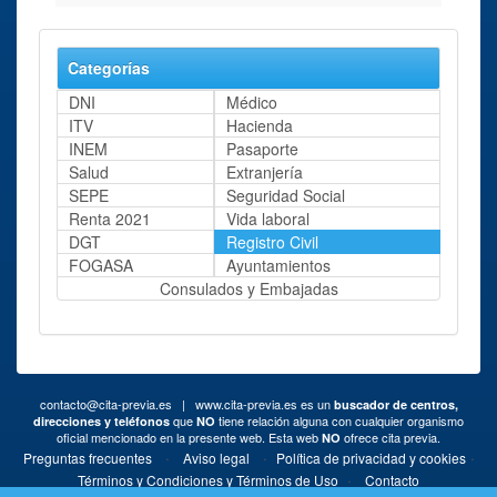
Categorías
DNI
Médico
ITV
Hacienda
INEM
Pasaporte
Salud
Extranjería
SEPE
Seguridad Social
Renta 2021
Vida laboral
DGT
Registro Civil
FOGASA
Ayuntamientos
Consulados y Embajadas
contacto@cita-previa.es
| www.cita-previa.es es un
buscador de centros,
que
tiene relación alguna con cualquier organismo
direcciones y teléfonos
NO
oficial mencionado en la presente web. Esta web
ofrece cita previa.
NO
·
·
·
Preguntas frecuentes
Aviso legal
Política de privacidad y cookies
·
Términos y Condiciones y Términos de Uso
Contacto