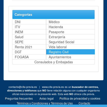
Categorías
DNI
Médico
ITV
Hacienda
INEM
Pasaporte
Salud
Extranjería
SEPE
Seguridad Social
Renta 2021
Vida laboral
DGT
Registro Civil
FOGASA
Ayuntamientos
Consulados y Embajadas
contacto@cita-previa.es
| www.cita-previa.es es un
buscador de centros,
que
tiene relación alguna con cualquier organismo
direcciones y teléfonos
NO
oficial mencionado en la presente web. Esta web
ofrece cita previa.
NO
·
·
·
Preguntas frecuentes
Aviso legal
Política de privacidad y cookies
·
Términos y Condiciones y Términos de Uso
Contacto