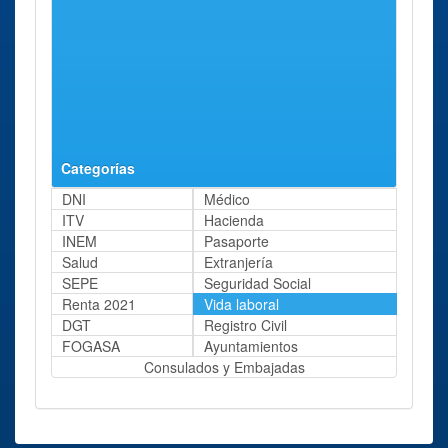
P.º Canalejas
129
Oficina de la
Trujillo
Calle San
99 Kms
TGSS Trujillo
Juan
aprox.
Calle San Juan
Bautista de
Bautista de La
La Salle,
Salle
10
Categorías
DNI
Médico
ITV
Hacienda
INEM
Pasaporte
Salud
Extranjería
SEPE
Seguridad Social
Renta 2021
Vida laboral
DGT
Registro Civil
FOGASA
Ayuntamientos
Consulados y Embajadas