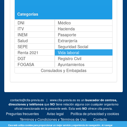
Horts dels Frares
Frares, 45
Categorías
DNI
Médico
ITV
Hacienda
INEM
Pasaporte
Salud
Extranjería
SEPE
Seguridad Social
Renta 2021
Vida laboral
DGT
Registro Civil
FOGASA
Ayuntamientos
Consulados y Embajadas
contacto@cita-previa.es
| www.cita-previa.es es un
buscador de centros,
que
tiene relación alguna con cualquier organismo
direcciones y teléfonos
NO
oficial mencionado en la presente web. Esta web
ofrece cita previa.
NO
·
·
·
Preguntas frecuentes
Aviso legal
Política de privacidad y cookies
·
Términos y Condiciones y Términos de Uso
Contacto
Esta web utiliza cookies para proporcionar un mejor servicio y experiencia de navegación. Al navegar