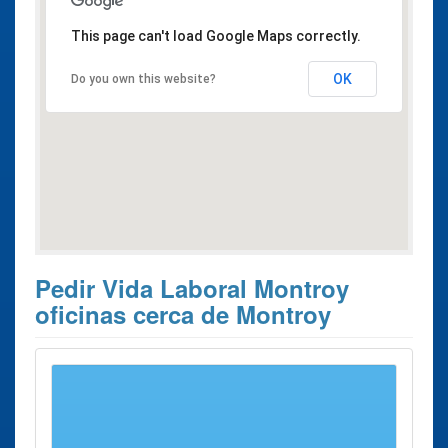
This page can't load Google Maps correctly.
OK
Do you own this website?
Pedir Vida Laboral Montroy
oficinas cerca de Montroy
Estos son los 10 resultados de búsqueda más cercanos de
oficinas donde poder solicitar su
Pedir Vida Laboral
Montroy
.
Pedir Vida
Ciudad
Dirección
Distancia