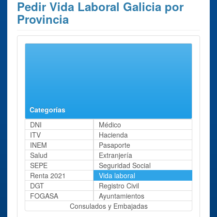
Pedir Vida Laboral Galicia por
Provincia
Se han encontrado 4 resultados para el trámite:
Pedir Vida
Laboral
en Galicia.
A Coruña
Lugo
Ourense
Pontevedra
Categorías
DNI
Médico
ITV
Hacienda
INEM
Pasaporte
Salud
Extranjería
SEPE
Seguridad Social
Renta 2021
Vida laboral
DGT
Registro Civil
FOGASA
Ayuntamientos
Consulados y Embajadas