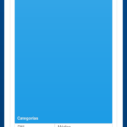
Santander
Sotelo, 8
Avenida Calvo
Sotelo
Oficina de la
Santander
Calle César
20 Kms
TGSS
Llamazares,
aprox.
Santander
9
Calle César
Llamazares
Oficina de la
Laredo
Calle San
45 Kms
TGSS Laredo
Francisco,
aprox.
Calle San
S/n
Francisco
Oficina de la
Sestao
Calle Blas
77 Kms
TGSS Sestao
de Otero, 8
aprox.
Calle Blas de
Otero
Categorías
DNI
Médico