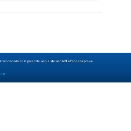
ial mencionado en la presente web. Esta web
ofrece cita previa.
NO
cto