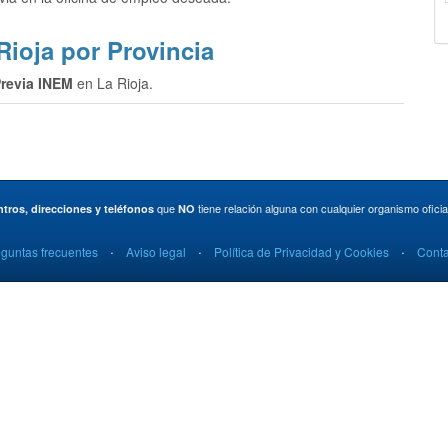
Rioja por Provincia
Previa INEM
en La Rioja.
que
tiene relación alguna con cualquier organismo ofic
tros, direcciones y teléfonos
NO
·
·
·
guntas frecuentes
Aviso legal
Política de Privacidad y Cookies
Conta