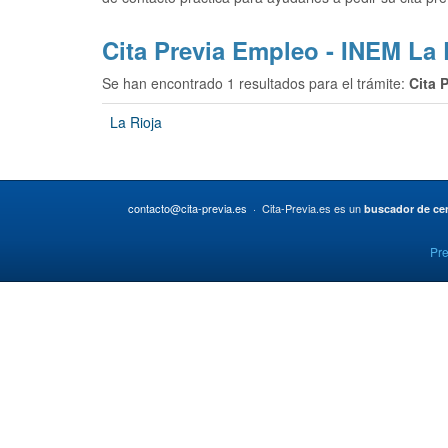
Cita Previa Empleo - INEM La 
Se han encontrado 1 resultados para el trámite:
Cita 
La Rioja
contacto@cita-previa.es
· Cita-Previa.es es un
buscador de cen
Pre