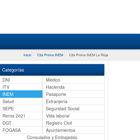
Inicio
Cita Previa INEM
Cita Previa INEM La Rioja
Categorías
DNI
Médico
ITV
Hacienda
INEM
Pasaporte
Salud
Extranjería
SEPE
Seguridad Social
Renta 2021
Vida laboral
DGT
Registro Civil
FOGASA
Ayuntamientos
Consulados y Embajadas