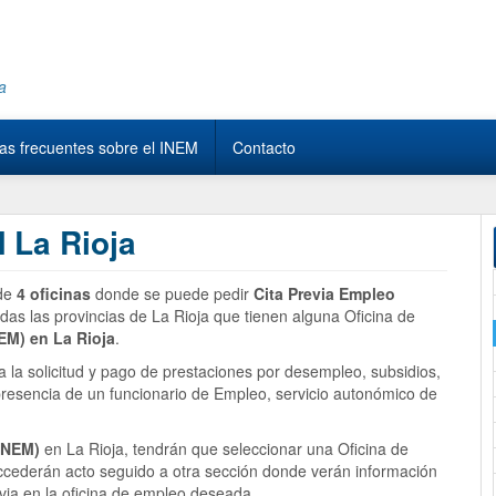
a
as frecuentes sobre el INEM
Contacto
 La Rioja
 de
4 oficinas
donde se puede pedir
Cita Previa Empleo
odas las provincias de La Rioja que tienen alguna Oficina de
NEM)
en La Rioja
.
ra la solicitud y pago de prestaciones por desempleo, subsidios,
a presencia de un funcionario de Empleo, servicio autonómico de
(INEM)
en La Rioja, tendrán que seleccionar una Oficina de
accederán acto seguido a otra sección donde verán información
evia en la oficina de empleo deseada.