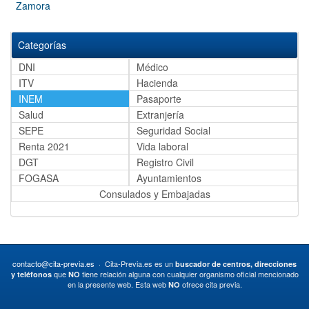
Zamora
Categorías
DNI
Médico
ITV
Hacienda
INEM
Pasaporte
Salud
Extranjería
SEPE
Seguridad Social
Renta 2021
Vida laboral
DGT
Registro Civil
FOGASA
Ayuntamientos
Consulados y Embajadas
contacto@cita-previa.es
· Cita-Previa.es es un
buscador de centros, direcciones
que
tiene relación alguna con cualquier organismo oficial mencionado
y teléfonos
NO
en la presente web. Esta web
ofrece cita previa.
NO