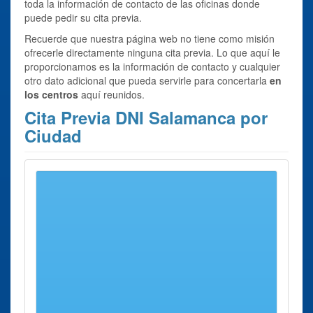
toda la información de contacto de las oficinas donde
puede pedir su cita previa.
Recuerde que nuestra página web no tiene como misión
ofrecerle directamente ninguna cita previa. Lo que aquí le
proporcionamos es la información de contacto y cualquier
otro dato adicional que pueda servirle para concertarla
en
los centros
aquí reunidos.
Cita Previa DNI Salamanca por
Ciudad
Se han encontrado 3 ciudades con oficinas para
Cita
Previa DNI Salamanca
Provincia
Cita Previa DNI Béjar
Oficina Béjar
Cita Previa DNI Fuentes de Oñoro
Oficina Fuentes de Oñoro