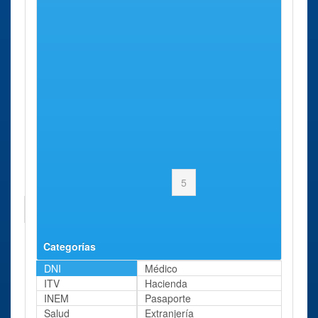
El Cabaco
El Campo de Peñaranda
El Cerro
El Cubo de Don Sancho
El Maíllo
El Manzano
El Milano
El Payo
El Pedroso de la Armuña
El Pino de Tormes
Anterior
1
2
3
4
5
…
Siguiente
Página 5 de 18
Última
Categorías
DNI
Médico
ITV
Hacienda
INEM
Pasaporte
Salud
Extranjería