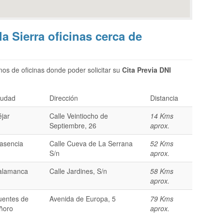
la Sierra oficinas cerca de
os de oficinas donde poder solicitar su
Cita Previa DNI
iudad
Dirección
Distancia
éjar
Calle Veintiocho de
14 Kms
Septiembre, 26
aprox.
lasencia
Calle Cueva de La Serrana
52 Kms
S/n
aprox.
alamanca
Calle Jardines, S/n
58 Kms
aprox.
uentes de
Avenida de Europa, 5
79 Kms
ñoro
aprox.