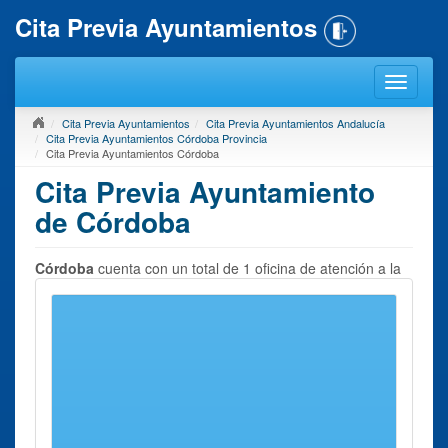
Cita Previa Ayuntamientos
Cita Previa Ayuntamientos
Cita Previa Ayuntamientos Andalucía
Cita Previa Ayuntamientos Córdoba Provincia
Cita Previa Ayuntamientos Córdoba
Cita Previa Ayuntamiento
de Córdoba
Córdoba
cuenta con un total de 1 oficina de atención a la
ciudadanía, donde es posible solicitar
cita previa con el
Ayuntamiento
y realizar cualquier gestión personal o
empresarial dentro del ámbito municipal.
A continuación podrá encontrar un directorio con todas las
dependencias que se encuentran en la localidad de
Córdoba. Para
pedir Cita Previa con el Ayuntamiento de
Córdoba
seleccione la oficina de su interés y contacte con
ella usando los datos que ponemos a su disposición.