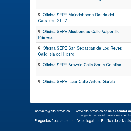
Oficina SEPE Majadahonda Ronda del
Carralero 21 - 2
Oficina SEPE Alcobendas Calle Valportillo
Primera
Oficina SEPE San Sebastian de Los Reyes
Calle Isla del Hierro
Oficina SEPE Arevalo Calle Santa Catalina
Oficina SEPE Iscar Calle Antero Garcia
contacto@cita-previa.es
| www.cita-previa.es es un
buscador de
organismo oficial mencionado en l
·
·
Preguntas frecuentes
Aviso legal
Política de privaci