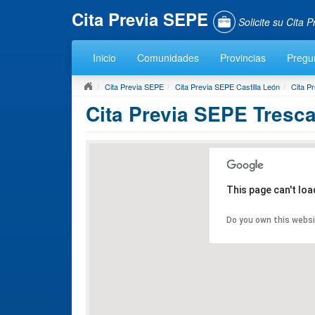
Cita Previa SEPE
Solicite su Cita
Inicio
Comunidades
Provincias
Pregu
Cita Previa SEPE
Cita Previa SEPE Castilla León
Cita P
Cita Previa SEPE Tresc
This page can't lo
Do you own this webs