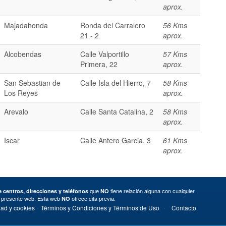
aprox.
Majadahonda
Ronda del Carralero
56 Kms
21 - 2
aprox.
Alcobendas
Calle Valportillo
57 Kms
Primera, 22
aprox.
San Sebastian de
Calle Isla del Hierro, 7
58 Kms
Los Reyes
aprox.
Arevalo
Calle Santa Catalina, 2
58 Kms
aprox.
Iscar
Calle Antero Garcia, 3
61 Kms
aprox.
que
tiene relación alguna con cualquier
 centros, direcciones y teléfonos
NO
a presente web. Esta web
ofrece cita previa.
NO
·
·
dad y cookies
Términos y Condiciones y Términos de Uso
Contacto