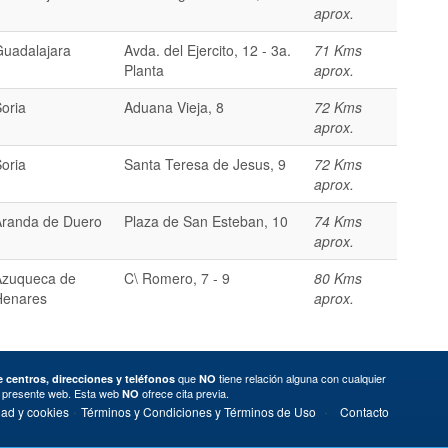
aprox.
Guadalajara
Avda. del Ejercito, 12 - 3a.
71 Kms
Planta
aprox.
oria
Aduana Vieja, 8
72 Kms
aprox.
oria
Santa Teresa de Jesus, 9
72 Kms
aprox.
Aranda de Duero
Plaza de San Esteban, 10
74 Kms
aprox.
Azuqueca de
C\ Romero, 7 - 9
80 Kms
Henares
aprox.
que
tiene relación alguna con cualquier
 centros, direcciones y teléfonos
NO
a presente web. Esta web
ofrece cita previa.
NO
·
·
dad y cookies
Términos y Condiciones y Términos de Uso
Contacto