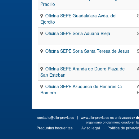
Pradillo
Oficina SEPE Guadalajara Avda. del
Ejercito
Oficina SEPE Soria Aduana Vieja
S
Oficina SEPE Soria Santa Teresa de Jesus
S
Oficina SEPE Aranda de Duero Plaza de
San Esteban
Oficina SEPE Azuqueca de Henares C\
Romero
contacto@cita-previa.es
| www.cita-previa.es es un
buscador de
organismo oficial mencionado en l
·
·
Preguntas frecuentes
Aviso legal
Política de privaci