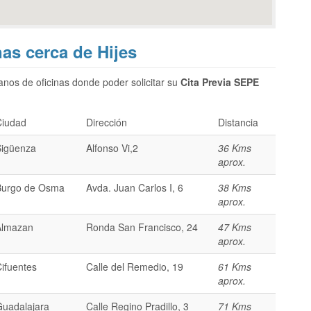
nas cerca de Hijes
nos de oficinas donde poder solicitar su
Cita Previa SEPE
Ciudad
Dirección
Distancia
Sigüenza
Alfonso Vi,2
36 Kms
aprox.
Burgo de Osma
Avda. Juan Carlos I, 6
38 Kms
aprox.
Almazan
Ronda San Francisco, 24
47 Kms
aprox.
ifuentes
Calle del Remedio, 19
61 Kms
aprox.
Guadalajara
Calle Regino Pradillo, 3
71 Kms