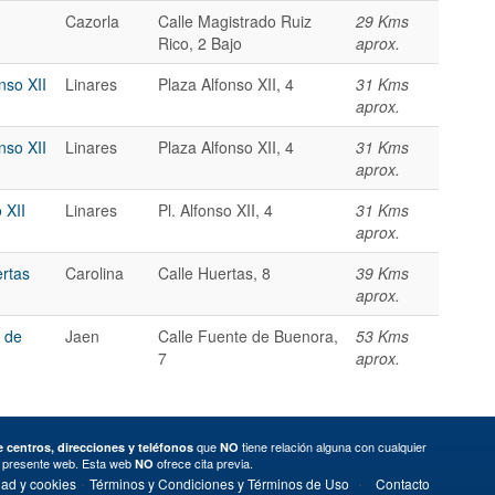
Cazorla
Calle Magistrado Ruiz
29 Kms
Rico, 2 Bajo
aprox.
nso XII
Linares
Plaza Alfonso XII, 4
31 Kms
aprox.
nso XII
Linares
Plaza Alfonso XII, 4
31 Kms
aprox.
 XII
Linares
Pl. Alfonso XII, 4
31 Kms
aprox.
ertas
Carolina
Calle Huertas, 8
39 Kms
aprox.
e de
Jaen
Calle Fuente de Buenora,
53 Kms
7
aprox.
que
tiene relación alguna con cualquier
 centros, direcciones y teléfonos
NO
a presente web. Esta web
ofrece cita previa.
NO
·
·
dad y cookies
Términos y Condiciones y Términos de Uso
Contacto