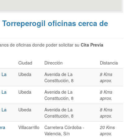
 Torreperogil oficinas cerca de
nos de oficinas donde poder solicitar su
Cita Previa
Ciudad
Dirección
Distancia
e La
Ubeda
Avenida de La
8 Kms
Constitución, 8
aprox.
e La
Ubeda
Avenida de La
8 Kms
Constitución, 8
aprox.
e La
Ubeda
Avenida de La
8 Kms
Constitución, 8
aprox.
era
Villacarrillo
Carretera Córdoba -
20 Kms
Valencia, S/n
aprox.