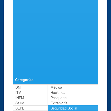
Estepona Calle
Colón, 20
Cristóbal Colón
Oficina de la
Estepona
Avenida
32 Kms
Segurida Social
Andalucia,
aprox.
Estepona
46
Avenida
Andalucia
Oficina de la
Estepona
Avenidaa
32 Kms
Segurida Social
Andalucia,
aprox.
Estepona
46
Avenidaa
Andalucia
Categorías
DNI
Médico
ITV
Hacienda
INEM
Pasaporte
Salud
Extranjería
SEPE
Seguridad Social