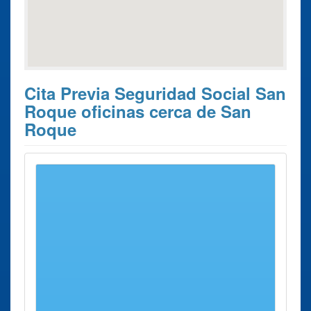
Cita Previa Seguridad Social San
Roque oficinas cerca de San
Roque
Estos son los 10 resultados de búsqueda más cercanos de
oficinas donde poder solicitar su
Cita Previa Seguridad
Social San Roque
.
Cita Previa
Ciudad
Dirección
Distancia
Seguridad
Social
Oficina de la
Linea de La
Plaza del
6 Kms
Segurida Social
Concepcion
Sol, S/n
aprox.
Linea de La
Concepcion