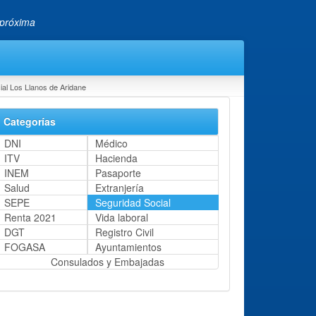
 próxima
ial Los Llanos de Aridane
Categorías
DNI
Médico
ITV
Hacienda
INEM
Pasaporte
Salud
Extranjería
SEPE
Seguridad Social
Renta 2021
Vida laboral
DGT
Registro Civil
FOGASA
Ayuntamientos
Consulados y Embajadas