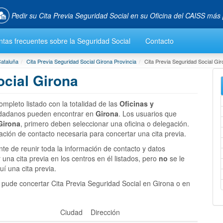
Pedir su Cita Previa Seguridad Social en su Oficina del CAISS más
tas frecuentes sobre la Seguridad Social
Contacto
Cataluña
Cita Previa Seguridad Social Girona Provincia
Cita Previa Seguridad Social Gi
ocial Girona
pleto listado con la totalidad de las
Oficinas y
udadanos pueden encontrar en
Girona
. Los usuarios que
Girona
, primero deben seleccionar una oficina o delegación.
ación de contacto necesaria para concertar una cita previa.
te de reunir toda la información de contacto y datos
una cita previa en los centros en él listados, pero
no
se le
í una cita previa.
pude concertar Cita Previa Seguridad Social en Girona o en
Ciudad
Dirección