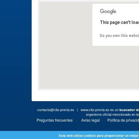
This page can't lo
Do you own this webs
contacto@cita-previa.es
| www.cita-previa.es es un
buscador de
organismo oficial mencionado en l
·
·
Preguntas frecuentes
Aviso legal
Política de privaci
Esta web utiliza cookies para proporcionar un mejor