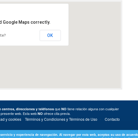
ad Google Maps correctly.
OK
ite?
que
tiene relación alguna con cualquier
 centros, direcciones y teléfonos
NO
a presente web. Esta web
ofrece cita previa.
NO
·
·
dad y cookies
Términos y Condiciones y Términos de Uso
Contacto
 servicio y experiencia de navegación. Al navegar por esta web, aceptas su uso de acuerdo