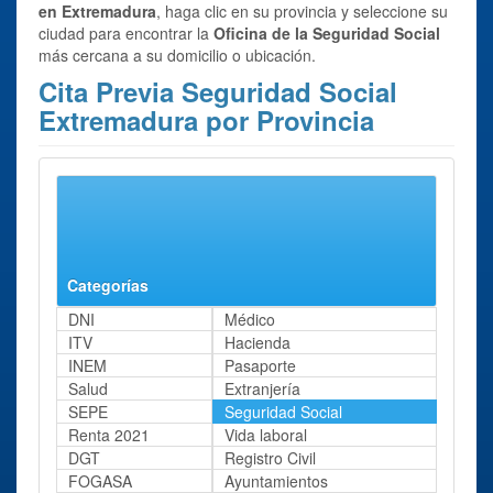
en Extremadura
, haga clic en su provincia y seleccione su
ciudad para encontrar la
Oficina de la Seguridad Social
más cercana a su domicilio o ubicación.
Cita Previa Seguridad Social
Extremadura por Provincia
Se han encontrado 2 resultados para el trámite:
Cita
Previa Seguridad Social
en Extremadura.
Badajoz
Cáceres
Categorías
DNI
Médico
ITV
Hacienda
INEM
Pasaporte
Salud
Extranjería
SEPE
Seguridad Social
Renta 2021
Vida laboral
DGT
Registro Civil
FOGASA
Ayuntamientos