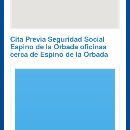
Cita Previa Seguridad Social
Espino de la Orbada oficinas
cerca de Espino de la Orbada
Estos son los 10 resultados de búsqueda más cercanos de
oficinas donde poder solicitar su
Cita Previa Seguridad
Social Espino de la Orbada
.
Cita Previa
Ciudad
Dirección
Distancia
Seguridad Social
Oficina de la
Salamanca
P.º
26 Kms
Segurida Social
Canalejas,
aprox.
Salamanca P.º
129
Canalejas