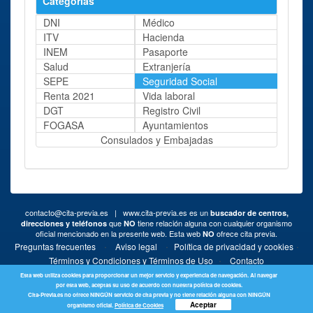
Categorías
DNI
Médico
ITV
Hacienda
INEM
Pasaporte
Salud
Extranjería
SEPE
Seguridad Social
Renta 2021
Vida laboral
DGT
Registro Civil
FOGASA
Ayuntamientos
Consulados y Embajadas
contacto@cita-previa.es
| www.cita-previa.es es un
buscador de centros,
que
tiene relación alguna con cualquier organismo
direcciones y teléfonos
NO
oficial mencionado en la presente web. Esta web
ofrece cita previa.
NO
·
·
·
Preguntas frecuentes
Aviso legal
Política de privacidad y cookies
·
Términos y Condiciones y Términos de Uso
Contacto
Esta web utiliza cookies para proporcionar un mejor servicio y experiencia de navegación. Al navegar
por esta web, aceptas su uso de acuerdo con nuestra política de cookies.
Cita-Previa.es no ofrece NINGÚN servicio de cita previa y no tiene relación alguna con NINGÚN
Aceptar
organismo oficial.
Política de Cookies