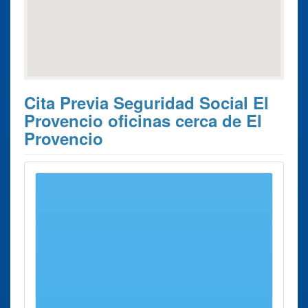
Cita Previa Seguridad Social El
Provencio oficinas cerca de El
Provencio
Estos son los 10 resultados de búsqueda más cercanos de
oficinas donde poder solicitar su
Cita Previa Seguridad
Social El Provencio
.
Cita Previa
Ciudad
Dirección
Distancia
Seguridad
Social
Oficina de la
Villarrobledo
Pl. de La
13 Kms
Segurida
Constitución,
aprox.
Social
18