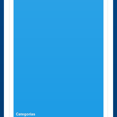
Oficina de la
Motilla del
Carretera
61 Kms
Segurida
Palancar
del Campillo,
aprox.
Social Motilla
S/n
del Palancar
Carretera del
Campillo
Oficina de la
Albacete
Avenida
75 Kms
Segurida
España, 27
aprox.
Social
Albacete
Avenida
España
Oficina de la
Albacete
Avenida de
75 Kms
Segurida
España, 27
aprox.
Social
Albacete
Avenida de
España
Categorías