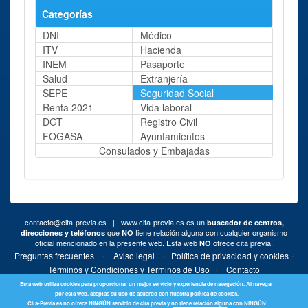
Categorías
DNI
Médico
ITV
Hacienda
INEM
Pasaporte
Salud
Extranjería
SEPE
Seguridad Social
Renta 2021
Vida laboral
DGT
Registro Civil
FOGASA
Ayuntamientos
Consulados y Embajadas
contacto@cita-previa.es
| www.cita-previa.es es un
buscador de centros,
que
tiene relación alguna con cualquier organismo
direcciones y teléfonos
NO
oficial mencionado en la presente web. Esta web
ofrece cita previa.
NO
·
·
·
Preguntas frecuentes
Aviso legal
Política de privacidad y cookies
·
Términos y Condiciones y Términos de Uso
Contacto
Esta web utiliza cookies para proporcionar un mejor servicio y experiencia de navegación. Al navegar
por esta web, aceptas su uso de acuerdo con nuestra política de cookies.
Cita-Previa.es no ofrece NINGÚN servicio de cita previa y no tiene relación alguna con NINGÚN