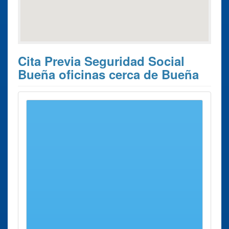
Cita Previa Seguridad Social
Bueña oficinas cerca de Bueña
Estos son los 10 resultados de búsqueda más cercanos de
oficinas donde poder solicitar su
Cita Previa Seguridad
Social Bueña
.
Cita Previa
Ciudad
Dirección
Distancia
Seguridad Social
Oficina de la
Calamocha
P.º San
24 Kms
Segurida Social
Roque,
aprox.
Calamocha P.º San
S/n
Roque
Oficina de la
Montalban
Pl. Carlos
42 Kms
Segurida Social
Castel, 2
aprox.