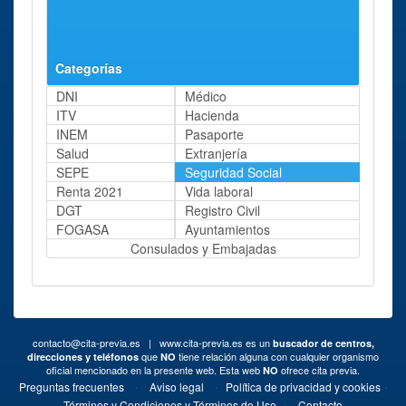
Tenerife Calle Ruiz
8 - 10
de Padrón
Categorías
DNI
Médico
ITV
Hacienda
INEM
Pasaporte
Salud
Extranjería
SEPE
Seguridad Social
Renta 2021
Vida laboral
DGT
Registro Civil
FOGASA
Ayuntamientos
Consulados y Embajadas
contacto@cita-previa.es
| www.cita-previa.es es un
buscador de centros,
que
tiene relación alguna con cualquier organismo
direcciones y teléfonos
NO
oficial mencionado en la presente web. Esta web
ofrece cita previa.
NO
·
·
·
Preguntas frecuentes
Aviso legal
Política de privacidad y cookies
·
Términos y Condiciones y Términos de Uso
Contacto