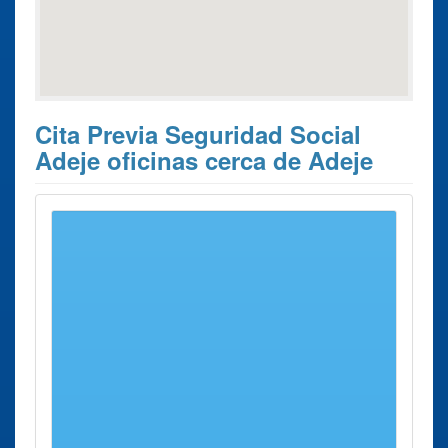
Cita Previa Seguridad Social
Adeje oficinas cerca de Adeje
Estos son los 10 resultados de búsqueda más cercanos de
oficinas donde poder solicitar su
Cita Previa Seguridad
Social Adeje
.
Cita Previa
Ciudad
Dirección
Distancia
Seguridad Social
Oficina de la
Arona
Explanada
7 Kms
Segurida Social
del Muelle,
aprox.
Arona Explanada
S/n
del Muelle
Oficina de la
Arona
Avenidaa
7 Kms