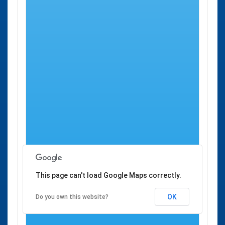
previa en los organismos en él listados, pero
no
se le
proporciona de ninguna forma la posibilidad de concertar
desde aquí una cita previa.
Se han detectado
1 centro de salud
donde es posible
solicitar
Cita Previa Salud en Valdelacasa
a través del
SACYL
, servicio de salud de Castilla León.
Cita Previa SACYL
Ciudad
Dirección
Valdelacasa
Consultorio Local
Valdelacasa
-
Valdelacasa
This page can't load Google Maps correctly.
OK
Do you own this website?