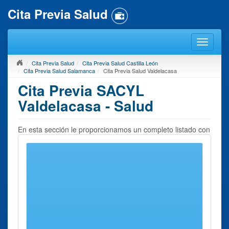
Cita Previa Salud
Cita Previa Salud
Cita Previa Salud Castilla León
Cita Previa Salud Salamanca
Cita Previa Salud Valdelacasa
Cita Previa SACYL
Valdelacasa - Salud
En esta sección le proporcionamos un completo listado con
todos los
Centros de Salud
que usted puede localizar en
Valdelacasa
o en sus inmediaciones. Para solicitar
Cita
Previa Salud en Valdelacasa
, debe elegir un centro
próximo. En la página a continuación le ofreceremos la
información de contacto del mismo imprescindible para
solicitar una cita previa.
Recuerde que nuestro sitio web se ocupa exclusivamente
de recoger toda la información de contacto y datos
asociados que se puedan precisar para solicitar una cita