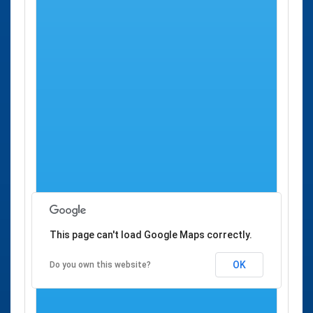
Consultorio Local
San Andrés
-
Villabalter
del
Rabanedo
Consultorio Local
San Andrés
-
Barrio de Pinilla
del
Rabanedo
Consultorio Local
San Andrés
-
Ferral de Bernesga
del
Rabanedo
This page can't load Google Maps correctly.
OK
Do you own this website?