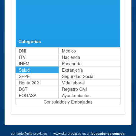
Categorías
DNI
Médico
ITV
Hacienda
INEM
Pasaporte
Salud
Extranjería
SEPE
Seguridad Social
Renta 2021
Vida laboral
DGT
Registro Civil
FOGASA
Ayuntamientos
Consulados y Embajadas
contacto@cita-previa.es
| www.cita-previa.es es un
buscador de centros,