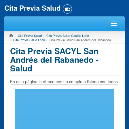
Cita Previa Salud
Cita Previa Salud
Cita Previa Salud Castilla León
Cita Previa Salud León
Cita Previa Salud San Andrés del Rabanedo
Cita Previa SACYL San
Andrés del Rabanedo -
Salud
En esta página le ofrecemos un completo listado con todos
los
Centros de Salud
que usted puede encontrar en
San
Andrés del Rabanedo
o en sus inmediaciones. Para pedir
Cita Previa Salud en San Andrés del Rabanedo
, debe
seleccionar un centro próximo. En la página a continuación
le ofreceremos la información de contacto del mismo
imprescindible para pedir una cita previa.
Recuerde que nuestro servicio se encarga únicamente de