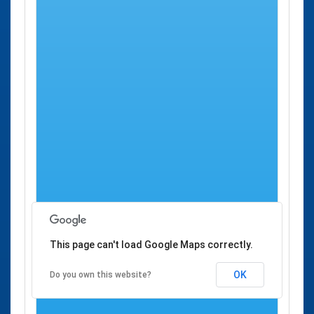
los centros en él listados, pero
no
se le ofrece en absoluto
la opción de pedir desde aquí una cita previa.
Se han encontrado
1 centro de salud
donde es posible
concertar
Cita Previa Salud en Romangordo
a través del
SES
, servicio de salud de Extremadura.
Cita Previa SES
Ciudad
Dirección
Romangordo
Consultorio Local
Romangordo
Calle
Romangordo
Fuente, Nº
12
This page can't load Google Maps correctly.
OK
Do you own this website?