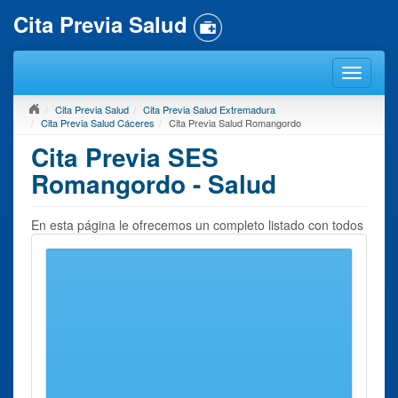
Cita Previa Salud
Cita Previa Salud
Cita Previa Salud Extremadura
Cita Previa Salud Cáceres
Cita Previa Salud Romangordo
Cita Previa SES
Romangordo - Salud
En esta página le ofrecemos un completo listado con todos
los
Centros de Salud
que usted puede encontrar en
Romangordo
o en sus inmediaciones. Para concertar
Cita
Previa Salud en Romangordo
, debe seleccionar un
centro próximo. En la página a continuación le ofreceremos
la información de contacto del mismo imprescindible para
concertar una cita previa.
Recuerde que nuestro servicio se encarga únicamente de
reunir toda la información de contacto y datos relacionados
que se puedan necesitar para concertar una cita previa en