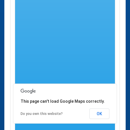
previa en los organismos en él listados, pero
no
se le
proporciona de ninguna forma la posibilidad de concertar
desde aquí una cita previa.
Se han detectado
1 centro de salud
donde es posible
solicitar
Cita Previa Salud en Monroy
a través del
SES
,
servicio de salud de Extremadura.
Cita Previa SES
Ciudad
Dirección
Monroy
Consultorio Local
Monroy
Plaza de España,
Monroy
S/n
This page can't load Google Maps correctly.
OK
Do you own this website?