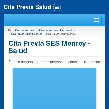
Cita Previa Salud
Cita Previa Salud
Cita Previa Salud Extremadura
Cita Previa Salud Cáceres
Cita Previa Salud Monroy
Cita Previa SES Monroy -
Salud
En esta sección le proporcionamos un completo listado con
todos los
Centros de Salud
que usted puede localizar en
Monroy
o en sus inmediaciones. Para solicitar
Cita Previa
Salud en Monroy
, debe elegir un centro próximo. En la
página a continuación le ofreceremos la información de
contacto del mismo imprescindible para solicitar una cita
previa.
Recuerde que nuestro sitio web se ocupa exclusivamente
de recoger toda la información de contacto y datos
asociados que se puedan precisar para solicitar una cita