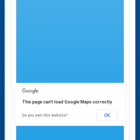
centros en él listados, pero
no
se le ofrece en absoluto la
opción de solicitar desde aquí una cita previa.
Se han encontrado
2 centros de salud
donde es posible
pedir
Cita Previa Salud en Duruelo
a través del
SACYL
,
servicio de salud de Castilla León.
Cita Previa SACYL Duruelo
Ciudad
Dirección
Consultorio Local Duruelo
Duruelo
-
Consultorio Local Cortos (los)
Duruelo
-
This page can't load Google Maps correctly.
OK
Do you own this website?