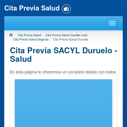
Cita Previa Salud
Cita Previa Salud
Cita Previa Salud Castilla León
Cita Previa Salud Segovia
Cita Previa Salud Duruelo
Cita Previa SACYL Duruelo -
Salud
En esta página le ofrecemos un completo listado con todos
los
Centros de Salud
que usted puede encontrar en
Duruelo
o en sus inmediaciones. Para pedir
Cita Previa
Salud en Duruelo
, debe seleccionar un centro próximo. En
la página a continuación le ofreceremos la información de
contacto del mismo imprescindible para pedir una cita
previa.
Recuerde que nuestro servicio se encarga únicamente de
reunir toda la información de contacto y datos relacionados
que se puedan necesitar para pedir una cita previa en los