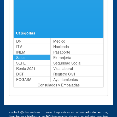
Categorías
DNI
Médico
ITV
Hacienda
INEM
Pasaporte
Salud
Extranjería
SEPE
Seguridad Social
Renta 2021
Vida laboral
DGT
Registro Civil
FOGASA
Ayuntamientos
Consulados y Embajadas
contacto@cita-previa.es
| www.cita-previa.es es un
buscador de centros,
que
tiene relación alguna con cualquier organismo
direcciones y teléfonos
NO